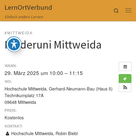
LernOrtVerbund
Zum Inhalt springen
Search
Me
Einfach anders Lernen
#MITTWEIDA
Kinderuni Mittweida
WANN:
29. März 2025 um 10:00 – 11:15
WO:
Hochschule Mittweida, Gerhard-Neumann-Bau (Haus 5)
Technikumplatz 17A
09648 Mittweida
PREIS:
Kostenlos
KONTAKT:
Hochschule Mittweida, Robin Biebl