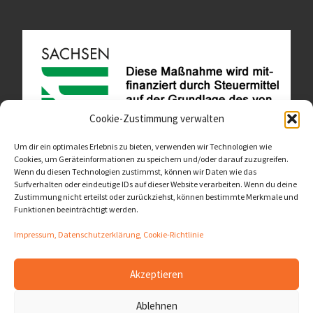
Cookie-Zustimmung verwalten
Um dir ein optimales Erlebnis zu bieten, verwenden wir Technologien wie
Cookies, um Geräteinformationen zu speichern und/oder darauf zuzugreifen.
Wenn du diesen Technologien zustimmst, können wir Daten wie das
Diese Website ist als Teil des Projektes "Wachsen lassen
Surfverhalten oder eindeutige IDs auf dieser Website verarbeiten. Wenn du deine
- Raum geben" entstanden.
>>>
Zustimmung nicht erteilst oder zurückziehst, können bestimmte Merkmale und
Funktionen beeinträchtigt werden.
Impressum, Datenschutzerklärung, Cookie-Richtlinie
Akzeptieren
© 2026
LernOrtVerbund
– Alle Rechte vorbehalten
Ablehnen
Präsentiert von
WP
– Entworfen mit dem
Customizr-Theme