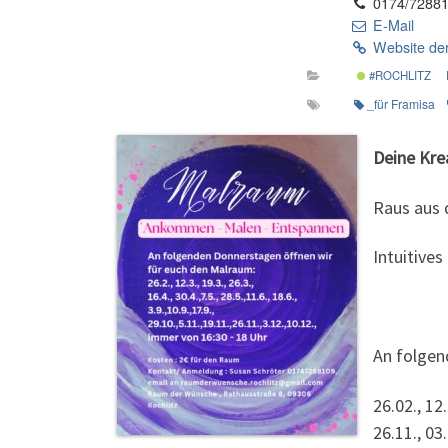
0174/7288
E-Mail
Website der
#ROCHLITZ
_für Framisa
Deine Kre
Raus aus 
Intuitives
An folgen
26.02., 12.
26.11., 03.