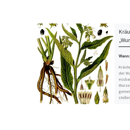
Kräu
„Wur
Wann:
Kräute
der W
essbar
Wurzel
gemein
stelle