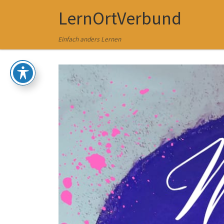
LernOrtVerbund
Zum Inhalt springen
Einfach anders Lernen