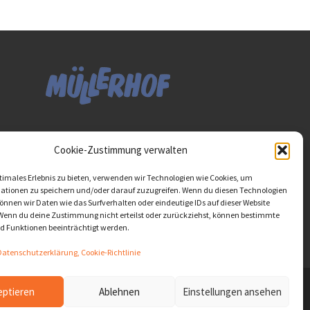
Diese Website ist als Teil
Cookie-Zustimmung verwalten
des Projektes "Wachsen
lassen - Raum geben"
timales Erlebnis zu bieten, verwenden wir Technologien wie Cookies, um
entstanden.
>>>
ationen zu speichern und/oder darauf zuzugreifen. Wenn du diesen Technologien
nnen wir Daten wie das Surfverhalten oder eindeutige IDs auf dieser Website
 Wenn du deine Zustimmung nicht erteilst oder zurückziehst, können bestimmte
 Funktionen beeinträchtigt werden.
atenschutzerklärung, Cookie-Richtlinie
eptieren
Ablehnen
Einstellungen ansehen