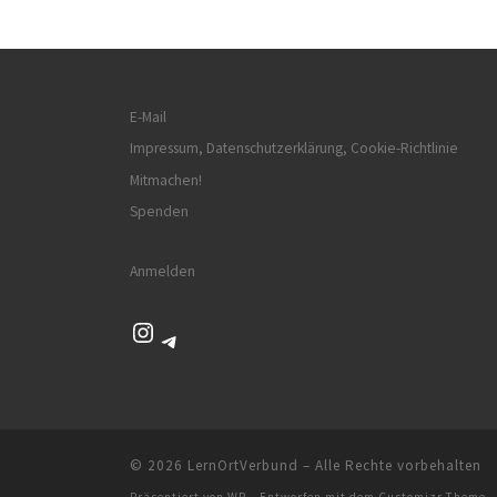
E-Mail
Impressum, Datenschutzerklärung, Cookie-Richtlinie
Mitmachen!
Spenden
Anmelden
Instagram
Telegram
© 2026
LernOrtVerbund
– Alle Rechte vorbehalten
Präsentiert von
WP
– Entworfen mit dem
Customizr-Theme