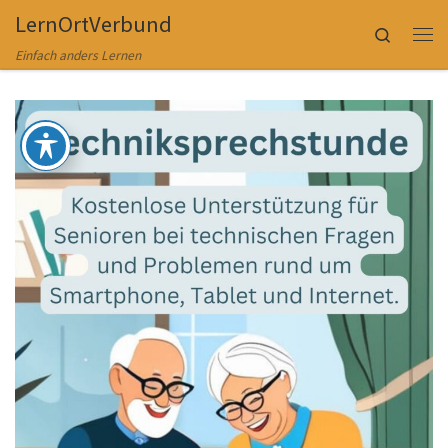
LernOrtVerbund
Zum Inhalt springen
Search
Me
Einfach anders Lernen