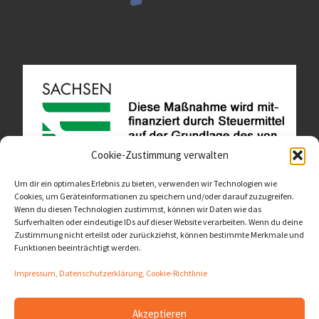
Cookie-Zustimmung verwalten
Um dir ein optimales Erlebnis zu bieten, verwenden wir Technologien wie
Cookies, um Geräteinformationen zu speichern und/oder darauf zuzugreifen.
Wenn du diesen Technologien zustimmst, können wir Daten wie das
Diese Website ist als Teil des Projektes "Wachsen lassen
Surfverhalten oder eindeutige IDs auf dieser Website verarbeiten. Wenn du deine
- Raum geben" entstanden.
>>>
Zustimmung nicht erteilst oder zurückziehst, können bestimmte Merkmale und
Funktionen beeinträchtigt werden.
Impressum, Datenschutzerklärung, Cookie-Richtlinie
Akzeptieren