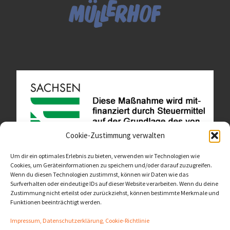
Cookie-Zustimmung verwalten
Um dir ein optimales Erlebnis zu bieten, verwenden wir Technologien wie
Cookies, um Geräteinformationen zu speichern und/oder darauf zuzugreifen.
Wenn du diesen Technologien zustimmst, können wir Daten wie das
Diese Website ist als Teil des Projektes "Wachsen lassen
Surfverhalten oder eindeutige IDs auf dieser Website verarbeiten. Wenn du deine
- Raum geben" entstanden.
>>>
Zustimmung nicht erteilst oder zurückziehst, können bestimmte Merkmale und
Funktionen beeinträchtigt werden.
Impressum, Datenschutzerklärung, Cookie-Richtlinie