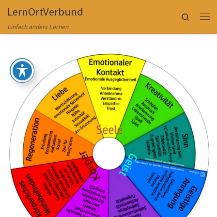
LernOrtVerbund
Zum Inhalt springen
Search
Me
Einfach anders Lernen