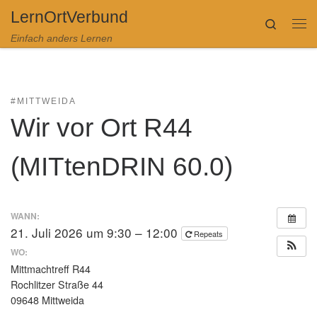
LernOrtVerbund
Zum Inhalt springen
Search
Me
Einfach anders Lernen
#MITTWEIDA
Wir vor Ort R44
(MITtenDRIN 60.0)
WANN:
21. Juli 2026 um 9:30 – 12:00
Repeats
WO:
Mittmachtreff R44
Rochlitzer Straße 44
09648 Mittweida