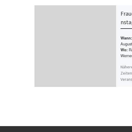
Frau
nsta
Wann:
August
Ra
Wo:
Wernes
Nähere
Zeiten
Verans
folgen