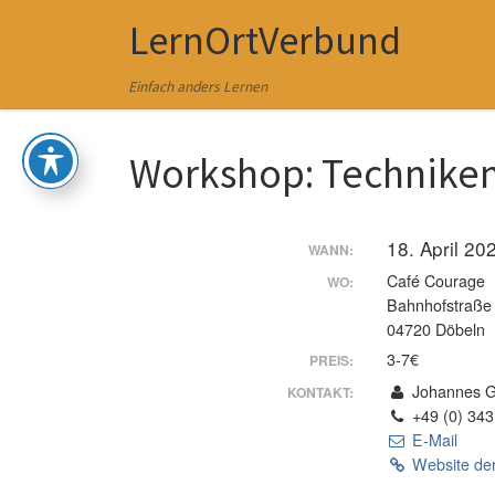
LernOrtVerbund
Zum Inhalt springen
Einfach anders Lernen
Workshop: Techniken
18. April 2
WANN:
Café Courage
WO:
Bahnhofstraße
04720 Döbeln
3-7€
PREIS:
Johannes Ge
KONTAKT:
+49 (0) 343
E-Mail
Website der