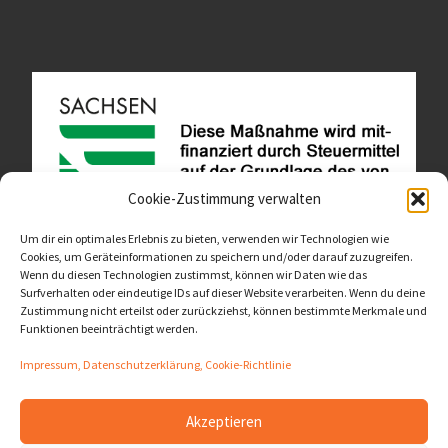
Cookie-Zustimmung verwalten
Um dir ein optimales Erlebnis zu bieten, verwenden wir Technologien wie
Cookies, um Geräteinformationen zu speichern und/oder darauf zuzugreifen.
Wenn du diesen Technologien zustimmst, können wir Daten wie das
Diese Website ist als Teil des Projektes "Wachsen lassen
Surfverhalten oder eindeutige IDs auf dieser Website verarbeiten. Wenn du deine
- Raum geben" entstanden.
>>>
Zustimmung nicht erteilst oder zurückziehst, können bestimmte Merkmale und
Funktionen beeinträchtigt werden.
Impressum, Datenschutzerklärung, Cookie-Richtlinie
Akzeptieren
© 2026
LernOrtVerbund
– Alle Rechte vorbehalten