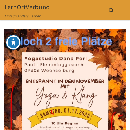
LernOrtVerbund
Zum Inhalt springen
Search
Me
Einfach anders Lernen