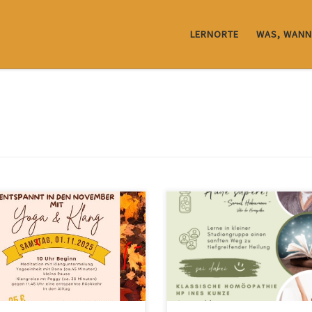
LERNORTE
WAS, WANN
leicht hast du spontan Lust, dabei
ein. Du mußt keine große
hrung im Yoga mitbringen. Peggy
ich leiten Dich ruhig sowohl durch
Klangmeditation als auch durch
Asanapraxis, so dass Du Dich und
en Körper und die wohltuenden
 der Klangschalen genießen