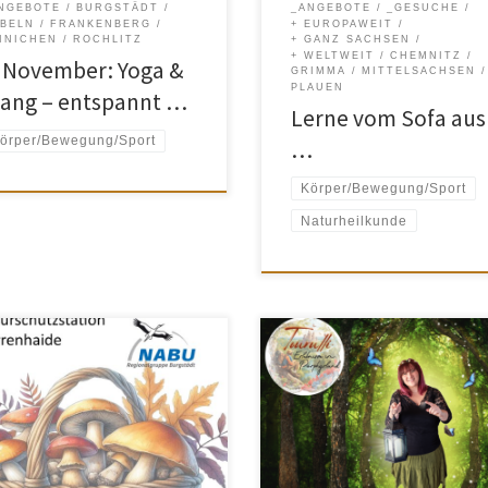
NGEBOTE
BURGSTÄDT
_ANGEBOTE
_GESUCHE
st.
BELN
FRANKENBERG
+ EUROPAWEIT
INICHEN
ROCHLITZ
+ GANZ SACHSEN
+ WELTWEIT
CHEMNITZ
. November: Yoga &
GRIMMA
MITTELSACHSEN
PLAUEN
lang – entspannt …
Lerne vom Sofa aus
örper/Bewegung/Sport
…
Körper/Bewegung/Sport
Naturheilkunde
öchtest Pilze sammeln, bist dir
Gehen Sie mit mir als zertifizierte
 unsicher, welche Arten essbar
Gästeführerin sowie Geschichts- 
 giftig sind? Besuche unsere
Naturliebhaberin auf eine Tour i
beratung in der
Porphyrland – mit einer
rschutzstation! Immer in den
beeindruckenden sächsischen
ten September und Oktober
Geschichte und sagenhaften
ils Mittwochs von 15 bis 18 Uhr ist
Geschichten im Gepäck. Mit mir