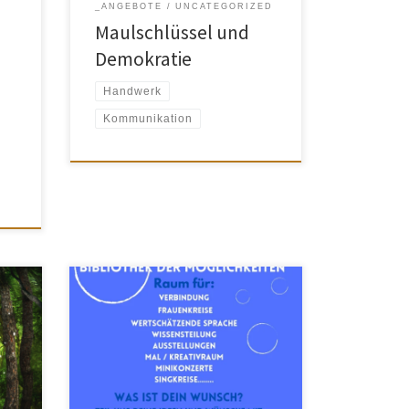
_ANGEBOTE
UNCATEGORIZED
Maulschlüssel und
Demokratie
Handwerk
Kommunikation
Hier findest du die oben genannten
und
Veranstaltungen. Du kannst den Raum
m
auch gern für deine eigene
Veranstaltung mieten. Kontakt: Susan
Schröter 01747288109,
raumderwuensche.rochlitz@gmail.co
m