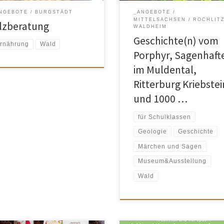
erfahrener Pilzexperte in der
erfahren Sie bekannte und neue
NGEBOTE
BURGSTÄDT
_ANGEBOTE
rschutzstation Herrenhaide.
Dinge über Rochlitz und seine
MITTELSACHSEN
ROCHLIT
ilzberatung
hre von erfahrenen Pilzexperten
reizvolle Umgebung mit dem
WALDHEIM
s über die heimische […]
einzigartigen Porphyrtuff, tauche
Geschichte(n) vom
rnährung
Wald
in die Geschichte […]
Porphyr, Sagenhaft
im Muldental,
Ritterburg Kriebstei
und 1000 …
für Schulklassen
Geologie
Geschichte
Märchen und Sagen
Museum&Ausstellung
Wald