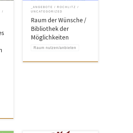
_ANGEBOTE
ROCHLITZ
Z
UNCATEGORIZED
Raum der Wünsche /
n ein
Bibliothek der
es
Möglichkeiten
Raum nutzen/anbieten
n