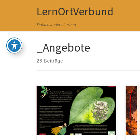
LernOrtVerbund
Zum Inhalt springen
Einfach anders Lernen
_Angebote
26 Beiträge
Lerne auf 11 Tafeln die Umgebung
Viel
von Schloss Gersdorf kennen. Es geht
zu s
um Naturschutz, Dorfgeschichte,
Erfa
Schlossgeschichte und um die kleinen
und 
Waldgeister im Schlosspark. Freue
die 
dich auf Natur und wilde Wege. Ihr
die 
könnt die Wanderung
dein
selbstorganisiert machen oder Euch
Töne