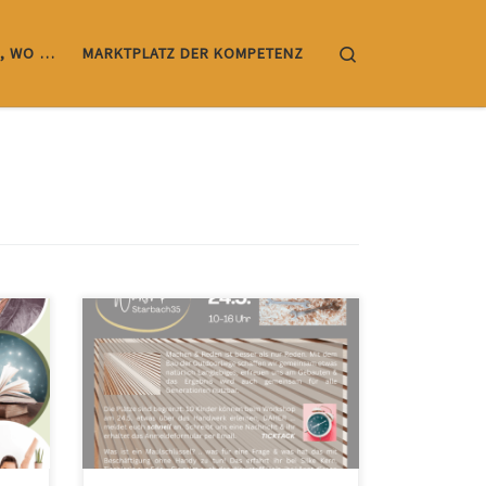
Search
, WO …
MARKTPLATZ DER KOMPETENZ
Netzwerk Zukunftsorte mit Starbach
Netzwerk in Starbach35 Hier erfährst
du mehr über uns … Auf Instagram
findet ihr unter StarbachNetzwerk
weitere Informationen. Wir bitten um
Anmeldung über
starbachnetzwerk@gmail.com … und
freuen uns auf euch.