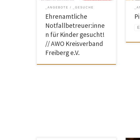
Oft ist es schwierig, in
ein 
_ANGEBOTE
_GESUCHE
_A
Notfallsituationen eine
Natu
Ehrenamtliche
P
Kinderbetreuung kurzfristig zu finden.
Erfa
„Notfall-Nannys“ ist ein
alle
Notfallbetreuer:inne
E
Entlastungsprogramm der
n für Kinder gesucht!
Koordinierungsstelle des AWO
Kreisverbandes […]
// AWO Kreisverband
Freiberg e.V.