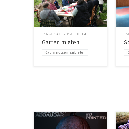
info
info@refugium-ehrenberg.de,
www.
www.refugium-ehrenberg.de für
Semi
Seminare, Veranstaltungen,
Medi
Teamtage Preis nach Vereinbarung
Beha
nach
_ANGEBOTE
WALDHEIM
_A
Garten mieten
S
Raum nutzen/anbieten
R
3D-Druck anschauen, erklären lassen
Ich 
und selbst probieren Gerne erstelle
in C