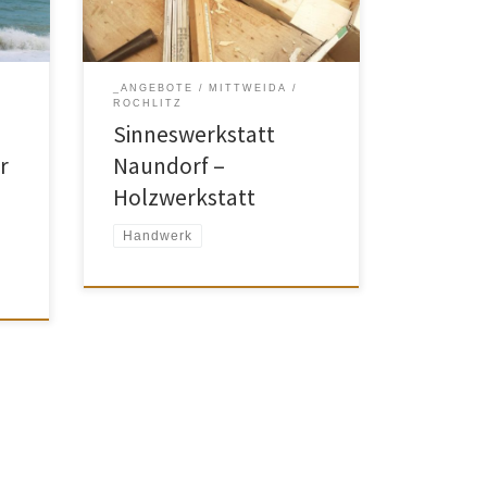
rein.
03737 4596064
es-
_ANGEBOTE
MITTWEIDA
ren
ROCHLITZ
 Dies
Sinneswerkstatt
Naundorf –
r
Holzwerkstatt
Handwerk