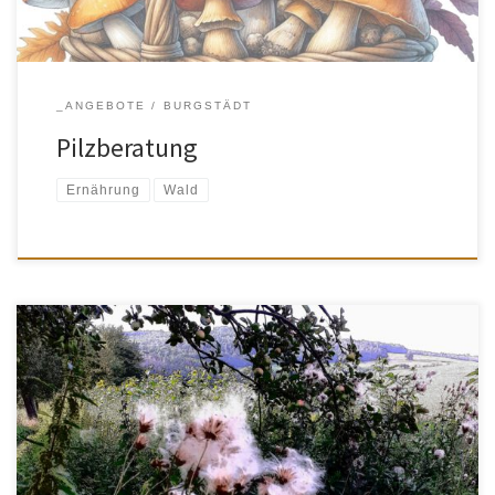
_ANGEBOTE
BURGSTÄDT
Pilzberatung
Ernährung
Wald
Ich streife gern durch Wald und Flur, um dabei die Schönheit und
Vielfalt der wilden Pflanzen ( Bäume, Sträucher, Kräuter, Pilze…)
zu entdecken. Ich möchte gern alle neugierigen großen und
kleinen, alte und junge Menschen einladen, diese Schätze mit mir
zu finden. Und vielleicht dabei zu erfahren wie Gundelrebe