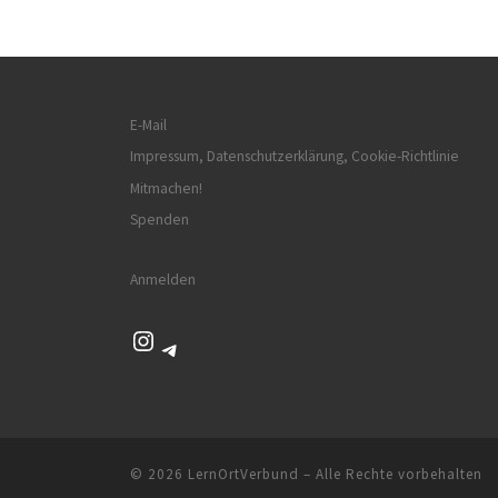
E-Mail
Impressum, Datenschutzerklärung, Cookie-Richtlinie
Mitmachen!
Spenden
Anmelden
Instagram
Telegram
© 2026
LernOrtVerbund
– Alle Rechte vorbehalten