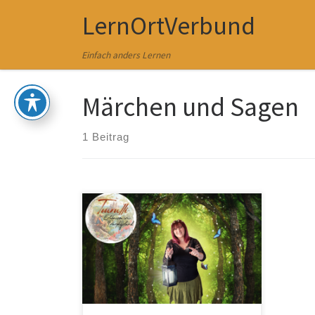
LernOrtVerbund
Zum Inhalt springen
Einfach anders Lernen
Märchen und Sagen
1 Beitrag
Gehen Sie mit mir als zertifizierte
Gästeführerin sowie Geschichts- und
Naturliebhaberin auf eine Tour im
Porphyrland – mit einer
beeindruckenden sächsischen
Geschichte und sagenhaften
Geschichten im Gepäck. Mit mir
erfahren Sie bekannte und neue