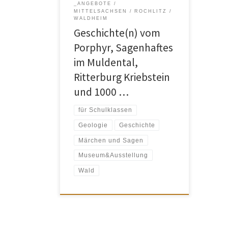
_ANGEBOTE
Dinge über Rochlitz und seine
MITTELSACHSEN
ROCHLITZ
reizvolle Umgebung mit dem
WALDHEIM
einzigartigen Porphyrtuff, tauchen ein
Geschichte(n) vom
in die Geschichte […]
Porphyr, Sagenhaftes
im Muldental,
Ritterburg Kriebstein
und 1000 …
für Schulklassen
Geologie
Geschichte
Märchen und Sagen
Museum&Ausstellung
Wald