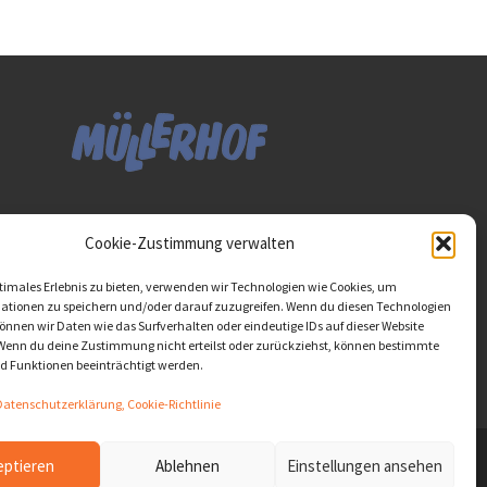
Diese Website ist als Teil
Cookie-Zustimmung verwalten
des Projektes "Wachsen
lassen - Raum geben"
timales Erlebnis zu bieten, verwenden wir Technologien wie Cookies, um
entstanden.
>>>
ationen zu speichern und/oder darauf zuzugreifen. Wenn du diesen Technologien
nnen wir Daten wie das Surfverhalten oder eindeutige IDs auf dieser Website
 Wenn du deine Zustimmung nicht erteilst oder zurückziehst, können bestimmte
 Funktionen beeinträchtigt werden.
atenschutzerklärung, Cookie-Richtlinie
eptieren
Ablehnen
Einstellungen ansehen