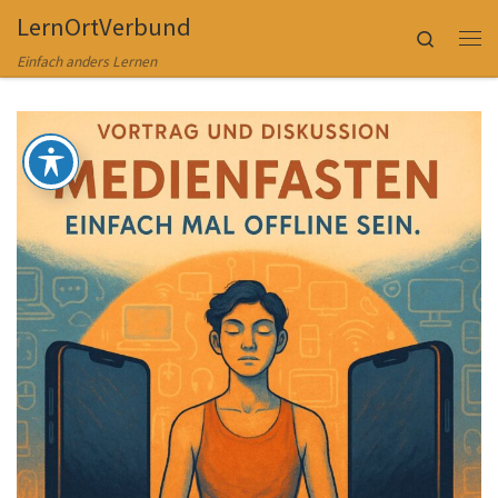
LernOrtVerbund
Zum Inhalt springen
Search
Me
Einfach anders Lernen