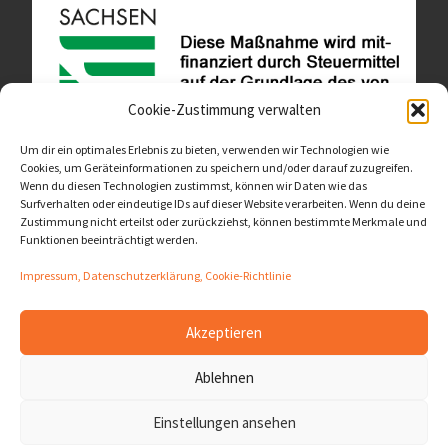
Cookie-Zustimmung verwalten
Um dir ein optimales Erlebnis zu bieten, verwenden wir Technologien wie
Cookies, um Geräteinformationen zu speichern und/oder darauf zuzugreifen.
Wenn du diesen Technologien zustimmst, können wir Daten wie das
Diese Website ist als Teil des Projektes "Wachsen lassen
Surfverhalten oder eindeutige IDs auf dieser Website verarbeiten. Wenn du deine
- Raum geben" entstanden.
>>>
Zustimmung nicht erteilst oder zurückziehst, können bestimmte Merkmale und
Funktionen beeinträchtigt werden.
Impressum, Datenschutzerklärung, Cookie-Richtlinie
Akzeptieren
© 2026
LernOrtVerbund
– Alle Rechte vorbehalten
Ablehnen
Präsentiert von
WP
– Entworfen mit dem
Customizr-Theme
Einstellungen ansehen