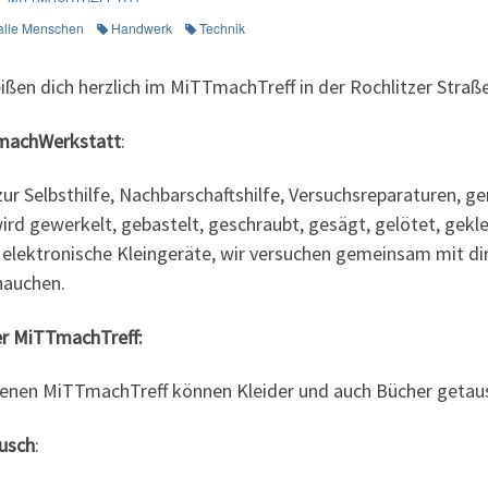
 alle Menschen
Handwerk
Technik
eißen dich herzlich im MiTTmachTreff in der Rochlitzer Straß
machWerkstatt
:
 zur Selbsthilfe, Nachbarschaftshilfe, Versuchsreparaturen
wird gewerkelt, gebastelt, geschraubt, gesägt, gelötet, gek
 elektronische Kleingeräte, wir versuchen gemeinsam mit di
hauchen.
er MiTTmachTreff:
fenen MiTTmachTreff können Kleider und auch Bücher getau
usch
: