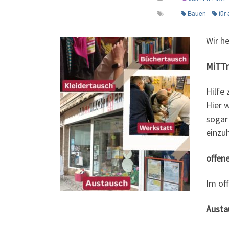
Bauen
für
Wir h
MiTT
Hilfe
Hier 
sogar
einzu
offen
Im of
Austa