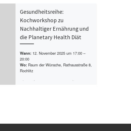
Gesundheitsreihe:
Kochworkshop zu
Nachhaltiger Ernährung und
die Planetary Health Diät
12. November 2025 um 17:00 –
Wann:
20:00
Raum der Wünsche, Rathausstraße 8,
Wo:
Rochlitz
Mittwoch 12.11.25 von 17–20 Uhr
Kochworkshop zu Nachhaltiger Ernährung
und die Planetary Health Diät Wie hängt
meine Gesundheit mit der des
Planeten[…]