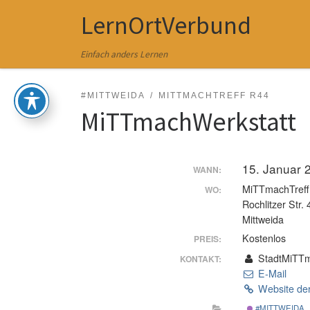
LernOrtVerbund
Zum Inhalt springen
Einfach anders Lernen
#MITTWEIDA
MITTMACHTREFF R44
MiTTmachWerkstatt
15. Januar 
WANN:
MiTTmachTreff
WO:
Rochlitzer Str. 
Mittweida
Kostenlos
PREIS:
StadtMiTTm
KONTAKT:
E-Mail
Website der
#MITTWEIDA