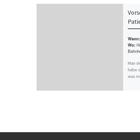
Vors
Pati
Wann:
Ha
Wo:
Bahnho
Man de
habe d
was mo