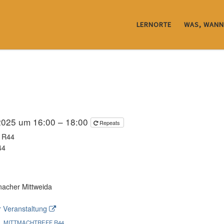
LERNORTE
WAS, WANN
2025 um 16:00 – 18:00
Repeats
 R44
44
acher Mittweida
 Veranstaltung
MITTMACHTREFF R44