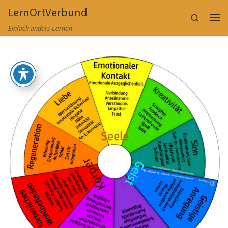
LernOrtVerbund
Zum Inhalt springen
Search
Me
Einfach anders Lernen