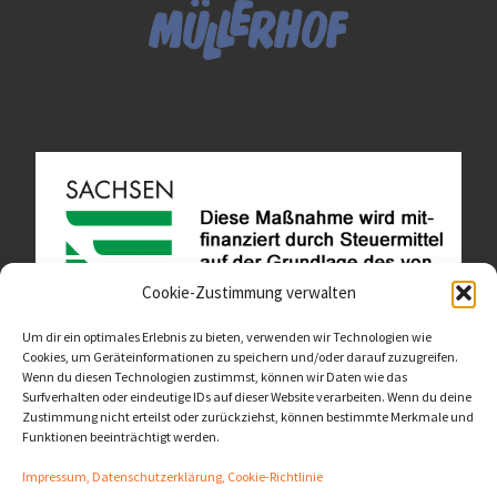
Cookie-Zustimmung verwalten
Um dir ein optimales Erlebnis zu bieten, verwenden wir Technologien wie
Cookies, um Geräteinformationen zu speichern und/oder darauf zuzugreifen.
Wenn du diesen Technologien zustimmst, können wir Daten wie das
Diese Website ist als Teil des Projektes "Wachsen lassen
Surfverhalten oder eindeutige IDs auf dieser Website verarbeiten. Wenn du deine
- Raum geben" entstanden.
>>>
Zustimmung nicht erteilst oder zurückziehst, können bestimmte Merkmale und
Funktionen beeinträchtigt werden.
Impressum, Datenschutzerklärung, Cookie-Richtlinie