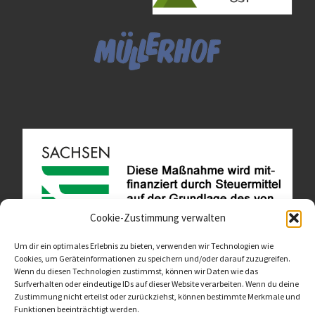
Cookie-Zustimmung verwalten
Um dir ein optimales Erlebnis zu bieten, verwenden wir Technologien wie
Cookies, um Geräteinformationen zu speichern und/oder darauf zuzugreifen.
Wenn du diesen Technologien zustimmst, können wir Daten wie das
Diese Website ist als Teil des Projektes "Wachsen lassen
Surfverhalten oder eindeutige IDs auf dieser Website verarbeiten. Wenn du deine
- Raum geben" entstanden.
>>>
Zustimmung nicht erteilst oder zurückziehst, können bestimmte Merkmale und
Funktionen beeinträchtigt werden.