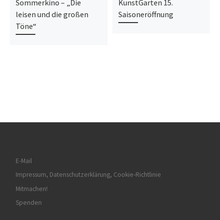
Sommerkino – „Die
KunstGarten 15.
leisen und die großen
Saisoneröffnung
Töne“
E-Mail
Impressum, Datenschutzerklärung, Cookie-Richtlinie
Mitmachen!
Spenden