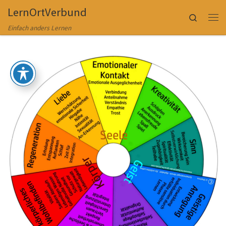
LernOrtVerbund
Zum Inhalt springen
Search
Me
Einfach anders Lernen